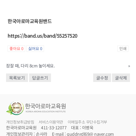
한국아로마교육원밴드
https://band.us/band/55257520
좋아요
0
싫어요
0
인쇄
잠잘 때, 다리 8cm 높이세요.
»
목록보기
답글쓰기
글수정
글삭제
개인정보취급방침
서비스이용약관
이메일주소 무단수집거부
한국아로마교육원
411-33-12077
대표 : 이병욱
개인정보관리자 : 손사라
E-mail : quddnrdl69@ naver.com