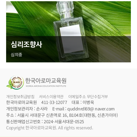
심리조향사
심의중
개인정보취급방침
서비스이용약관
이메일주소 무단수집거부
한국아로마교육원
411-33-12077
대표 : 이병욱
개인정보관리자 : 손사라
E-mail : quddnrdl69@ naver.com
주소 : 서울시 서대문구 신촌역로 16, B104호(대현동, 신촌가이아)
통신판매업신고번호 : 2024-서울서대문-0525
Copyright 한국아로마교육원. All rights reserved.