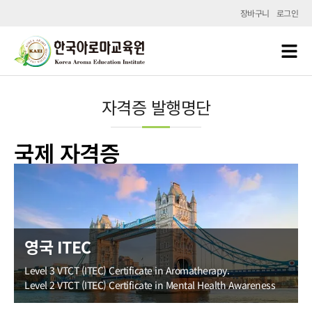
장바구니
로그인
자격증 발행명단
국제 자격증
영국 ITEC
Level 3 VTCT (ITEC) Certificate in Aromatherapy.
Level 2 VTCT (ITEC) Certificate in Mental Health Awareness