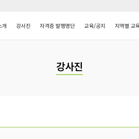
소개
강사진
자격증 발행명단
교육/공지
지역별 교
강사진