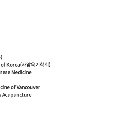
)
ion of Korea(사암육기학회)
inese Medicine
icine of Vancouver
& Acupuncture