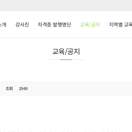
소개
강사진
자격증 발행명단
교육/공지
지역별 교
교육/공지
조회
2949