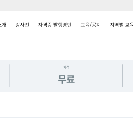
소개
강사진
자격증 발행명단
교육/공지
지역별 교
가격
무료