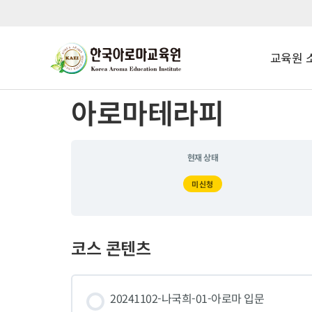
교육원 
아로마테라피
현재 상태
미신청
코스 콘텐츠
20241102-나국희-01-아로마 입문