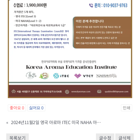
좋아요
0
싫어요
0
인쇄
«
2024년11월2일 영국 아로마 ITEC 미국 NAHA 아로마 국제과정 수업공지
목록보기
글수정
글삭제