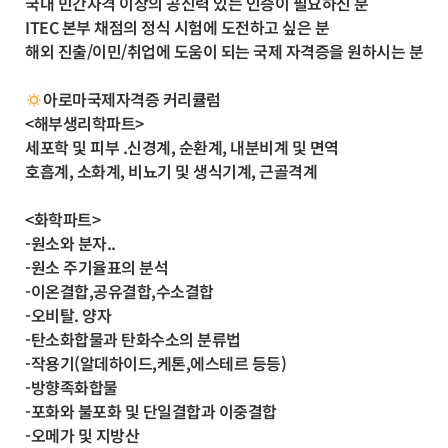
국내 민간자격 이상의 공신력 있는 인증이 필요하신 분
ITEC 본부 채점의 정식 시험에 도전하고 싶은 분
해외 진출/이민/취업에 도움이 되는 국제 자격증을 원하시는 분
아로마국제자격증 커리큘럼
<해부생리학파트>
세포학 및 피부 .신경계, 순환계, 내분비계 및 면역
호흡계, 소화계, 비뇨기 및 생식기계, 근골격계
<화학파트>
-원소와 분자..
-원소 주기율표의 분석
-이온결합,공유결합,수소결합
-오비탈. 양자
-탄소화합물과 탄화수소의 분류법
-작용기(알데하이드,케톤,에스테르 등등)
-방향족화합물
-포화와 불포화 및 단일결합과 이중결합
-오메가 및 지방산