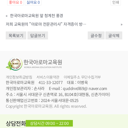
좋아요
0
싫어요
0
인쇄
«
한국아로마교육원 앞 청계천 풍경
저희 교육원의 "아로마 전문관리사" 자격증이 방송에 나왔어요...
»
목록보기
답글쓰기
글수정
글삭제
개인정보취급방침
서비스이용약관
이메일주소 무단수집거부
한국아로마교육원
411-33-12077
대표 : 이병욱
개인정보관리자 : 손사라
E-mail : quddnrdl69@ naver.com
주소 : 서울시 서대문구 신촌역로 16, B104호(대현동, 신촌가이아)
통신판매업신고번호 : 2024-서울서대문-0525
Copyright 한국아로마교육원. All rights reserved.
상담전화
상담시간 09:00 ~ 22:00