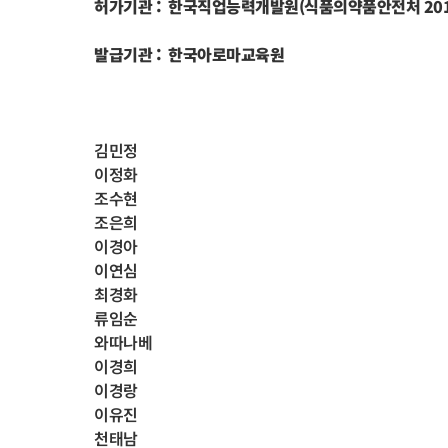
허가기관 : 한국직업능력개발원(식품의약품안전처 2016
발급기관 : 한국아로마교육원
김민정
이정화
조수현
조은희
이경아
이연심
최경화
류임순
와따나베
이경희
이경랑
이유진
천태남