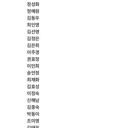
정성화
정예원
김동우
최인영
김선영
김정은
김은희
이주경
권효정
이민희
송언정
최재화
김효성
이정숙
신해남
김종숙
박동이
조미영
김태은